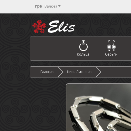
грн.
Валюта
Кольца
Серьги
Главная
Цепь Литьевая