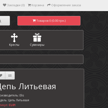
Закладки (0)
Корзина
Оформление заказа
Товаров 0 (0.00 грн.)
Кресты
Сувениры
Цепь Литьевая
оизводитель:
Elis
дель: Цепь Литьевая
тикул:
CL01